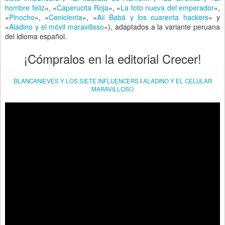
hombre feliz
», «
Caperucita Roja
», «
La foto nueva del emperador
»,
«
Pinocho
», «
Cenicienta
», «
Alí Babá y los cuarenta hackers
» y
«
Aladino y el móvil maravilloso
»), adaptados a la variante peruana
del idioma español.
¡Cómpralos en la editorial Crecer!
BLANCANIEVES Y LOS SIETE INFLUENCERS
ǀ
ALADINO Y EL CELULAR
MARAVILLOSO