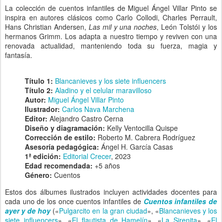
La colección de cuentos infantiles de Miguel Ángel Villar Pinto se
inspira en autores clásicos como Carlo Collodi, Charles Perrault,
Hans Christian Andersen,
Las mil y una noches
, León Tolstói y los
hermanos Grimm. Los adapta a nuestro tiempo y reviven con una
renovada actualidad, manteniendo toda su fuerza, magia y
fantasía.
Título 1:
Blancanieves y los siete influencers
Título 2:
Aladino y el celular maravilloso
Autor:
Miguel Ángel Villar Pinto
Ilustrador:
Carlos Nava Marchena
Editor:
Alejandro Castro Cerna
Diseño y diagramación:
Kelly Ventocilla Quispe
Corrección de estilo:
Roberto M. Cabrera Rodríguez
Asesoría pedagógica:
Ángel H. García Casas
1ª edición:
Editorial Crecer
, 2023
Edad recomendada:
+5 años
Género:
Cuentos
Estos dos álbumes ilustrados incluyen actividades docentes para
cada uno de los once cuentos infantiles de
Cuentos infantiles de
ayer y de hoy
(«
Pulgarcito en la gran ciudad
», «
Blancanieves y los
siete influencers
», «
El flautista de Hamelín
», «
La Sirenita
», «
El